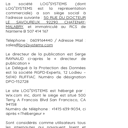
La société LOG²SYSTEMS (dont
LOG²SYSTEMS est la représentation
commerciale) a son siège social à
l’adresse suivante :
50 RUE DU DOCTEUR
LE SAVOUREUX 92290 CHATENAY-
MALABRY
, et immatriculé au RCS de
Nanterre B
507 414 167
Téléphone :
0609164440
/ Adresse Mail :
sales
@log2systems.com
Le directeur de la publication est Serge
RAYNAUD ci-après le « directeur de
publication »
Le Délégué à la Protection des Données
est la société RGPD-Experts, 12 Lodieu –
56140 RUFFIAC. Numéro de désignation
DPO-152728
Le site LOG²SYSTEMS est hébergé par :
Wix.com inc, dont le siège est situé 500
Terry A Francois Blvd San Francisco, CA
94158
Numéro de téléphone :
+1415-639-9034
, ci
après « l’hébergeur »
Sont considérés comme utilisateurs tous
les internautes qui naviguent, lisent et