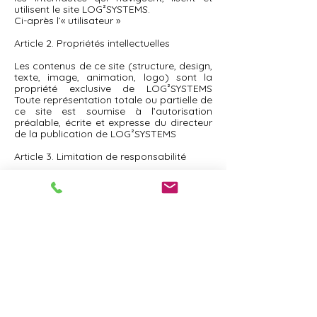
utilisent le site LOG²SYSTEMS.
Ci-après l’« utilisateur »
Article 2. Propriétés intellectuelles
Les contenus de ce site (structure, design,
texte, image, animation, logo) sont la
propriété exclusive de LOG²SYSTEMS
Toute représentation totale ou partielle de
ce site est soumise à l’autorisation
préalable, écrite et expresse du directeur
de la publication de LOG²SYSTEMS
Article 3. Limitation de responsabilité
Ce site ne saurait être tenu pour
responsable des erreurs rencontrées sur
le site, problèmes techniques,
interprétation des informations publiées
et conséquences de leur utilisation. En
conséquence, l’utilisateur reconnaît utiliser
ces informations sous sa responsabilité
exclusive.
Article 4. Contact
Pour tout signalement de contenu ou
d’activités illicites, l’utilisateur peut